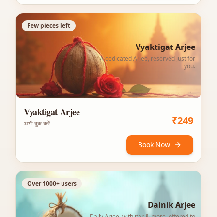
Few pieces left
Vyaktigat Arjee
A dedicated Arjee, reserved just for
you.
Vyaktigat Arjee
₹
249
अभी बुक करें
Book Now
Over 1000+ users
Dainik Arjee
Daily Arjee, with itar & more, offered to